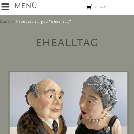
MENÜ
0,00
€
Start
Products tagged “Ehealltag”
EHEALLTAG
Nicht
vorrätig