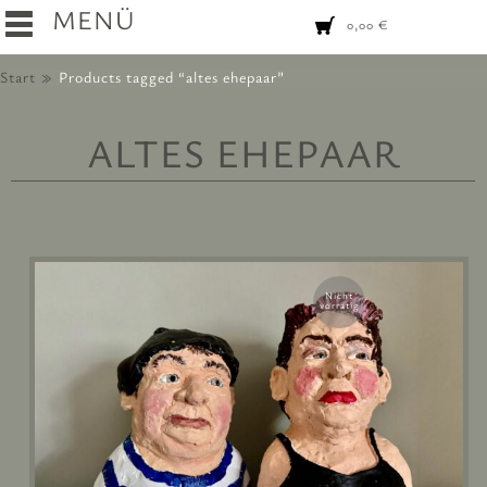
MENÜ
0,00
€
Start
Products tagged “altes ehepaar”
ALTES EHEPAAR
Nicht
vorrätig