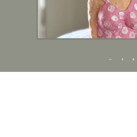
←
1
2