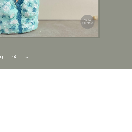
Nicht
vorrätig
15
16
→