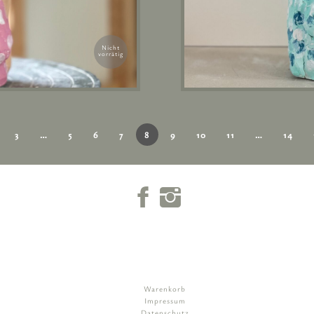
Nicht
vorrätig
3
…
5
6
7
8
9
10
11
…
14
Warenkorb
Impressum
Datenschutz