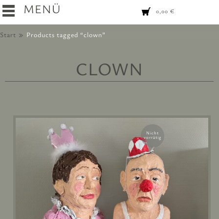
MENÜ
0,00
€
Start
Products tagged “clown”
CLOWN
Nicht
vorrätig