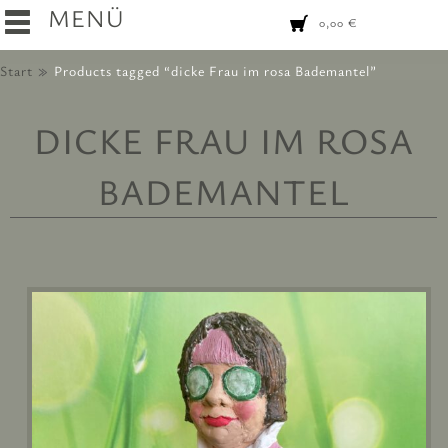
MENÜ
0,00
€
Start
Products tagged “dicke Frau im rosa Bademantel”
DICKE FRAU IM ROSA
BADEMANTEL