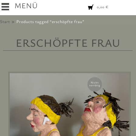
MENÜ
0,00
€
Start
Products tagged “erschöpfte frau”
ERSCHÖPFTE FRAU
Nicht
vorrätig