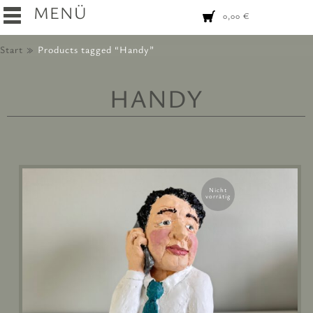
MENÜ
0,00
€
Start
Products tagged “Handy”
HANDY
Nicht
vorrätig