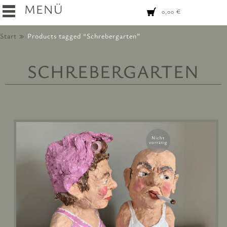
MENÜ
0,00
€
Start
Products tagged “Schrebergarten”
SCHREBERGARTEN
Nicht
vorrätig