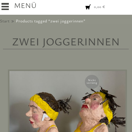
MENÜ
0,00
€
Start
Products tagged “zwei joggerinnen”
ZWEI JOGGERINNEN
Nicht
vorrätig