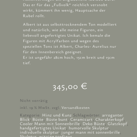
Das er für das „Fußvolk“ reichlich versnobt
wirkt, kümmert ihn wenig, Hauptsache der
Rubel rollt.
Albert ist aus selbsttrocknendem Ton modelliert
und natürlich, wie alle meine Figuren, ein
liebevoll angefertigtes Unikat. Ich bemale die
Figuren mit Acrylfarben und wegen des
speziellen Tons ist Albert, Charles- Aurelius nur
für den Innenbereich geeignet.
Er ist ungefähr 28cm hoch, 15cm breit und 15cm
tief.
345,00
€
Nicht vorrätig
inkl. 19 % MwSt.
zzgl.
Versandkosten
Kategorie:
Hinz und Kunz
Schlagwörter:
arroganter
Blick
,
Büste
,
Büste bunt
,
Ceramicart
,
Charakterkopf
,
Cooler Mann mit Sonnenbrille
,
Deko Büste
,
Glatzkopf
,
handgefertigtes Unikat
,
humorvolle Skulptur
,
indivduelle skulptur
,
junger mann mit sonnenbrille
,
Skulptur
,
witzige tonfigur