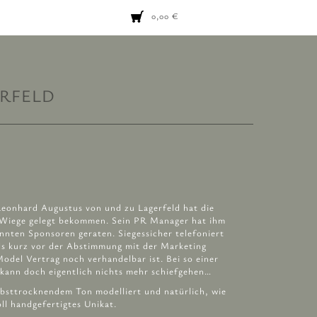
0,00
€
RFELD
 Leonhard Augustus von und zu Lagerfeld hat die
 Wiege gelegt bekommen. Sein PR Manager hat ihm
nten Sponsoren geraten. Siegessicher telefoniert
ls kurz vor der Abstimmung mit der Marketing
odel Vertrag noch verhandelbar ist. Bei so einer
 kann doch eigentlich nichts mehr schiefgehen…
lbsttrocknendem Ton modelliert und natürlich, wie
oll handgefertigtes Unikat.