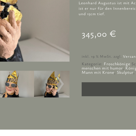
Leonhard Augustus ist mit Ac
ist er nur für den Innenbereic
und 15cm tief.
345,00
€
Leonhard
Augustus
von
inkl. 19 % MwSt.
zzgl.
Versan
und
Kategorie:
Froschkönige
Sc
zu
menschen mit humor
,
Köni
Lagerfeld
Mann mit Krone
,
Skulptur
,
Menge