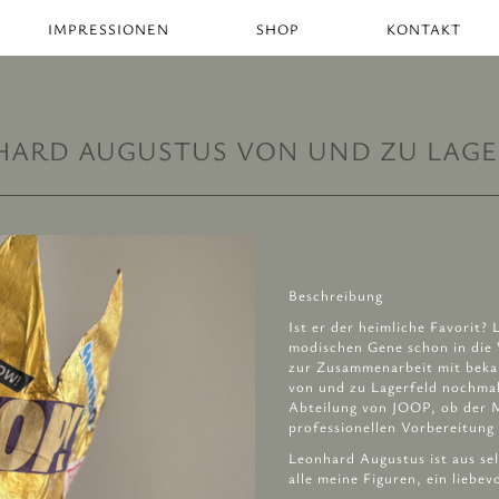
IMPRESSIONEN
SHOP
KONTAKT
HARD AUGUSTUS VON UND ZU LAGE
Beschreibung
Ist er der heimliche Favorit?
modischen Gene schon in die
zur Zusammenarbeit mit bekan
von und zu Lagerfeld nochma
Abteilung von JOOP, ob der M
professionellen Vorbereitung
Leonhard Augustus ist aus se
alle meine Figuren, ein liebev