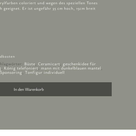
rylfarben coloriert und wegen des speziellen Tones
h geeignet. Er ist ungefähr 35 cm hoch, 15cm breit
dkosten
hlagwörter:
Büste
,
Ceramicart
,
geschenkidee für
g
,
König telefoniert
,
mann mit dunkelblauen mantel
,
Sponsoring
,
Tonfigur individuell
In den Warenkorb