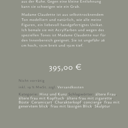
aus der Ruhe. Gegen eine kleine Entlohnung
kann sie schweigen wie ein Grab.
Madame Claudette ist aus selbsttrocknendem
Ton modelliert und natürlich, wie alle meine
Figuren, ein liebevoll handgefertigtes Unikat.
Ich bemale sie mit Acrylfarben und wegen des
speziellen Tones ist Madame Claudette nur für
den Innenbereich geeignet. Sie ist ungefähr 26
cm hoch, 17cm breit und 15cm tief.
395,00
€
Nicht vorrätig
inkl. 19 % MwSt.
zzgl.
Versandkosten
Kategorie:
Hinz und Kunz
Schlagwörter:
ältere Frau
,
ältere frau mit Kopftuch
,
ältere frau mit zigarette
,
Büste
,
Ceramicart
,
Charakterkopf
,
concierge
,
frau mit
genervtem blick
,
frau mit lässigen Blick
,
Skulptur