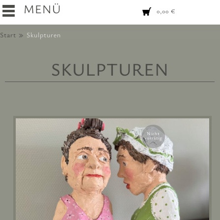
MENÜ
0,00
€
Start
Skulpturen
SKULPTUREN
Nicht
vorrätig