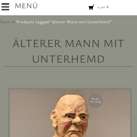
MENÜ
0,00
€
Start
Products tagged “älterer Mann mit Unterhemd”
ÄLTERER MANN MIT
UNTERHEMD
Nicht
vorrätig