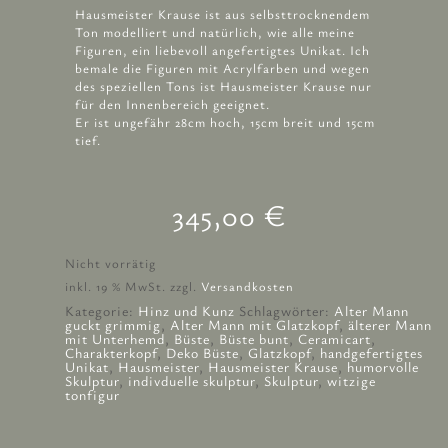
Hausmeister Krause ist aus selbsttrocknendem
Ton modelliert und natürlich, wie alle meine
Figuren, ein liebevoll angefertigtes Unikat. Ich
bemale die Figuren mit Acrylfarben und wegen
des speziellen Tons ist Hausmeister Krause nur
für den Innenbereich geeignet.
Er ist ungefähr 28cm hoch, 15cm breit und 15cm
tief.
345,00
€
Nicht vorrätig
inkl. 19 % MwSt.
zzgl.
Versandkosten
Kategorie:
Hinz und Kunz
Schlagwörter:
Alter Mann
guckt grimmig
,
Alter Mann mit Glatzkopf
,
älterer Mann
mit Unterhemd
,
Büste
,
Büste bunt
,
Ceramicart
,
Charakterkopf
,
Deko Büste
,
Glatzkopf
,
handgefertigtes
Unikat
,
Hausmeister
,
Hausmeister Krause
,
humorvolle
Skulptur
,
indivduelle skulptur
,
Skulptur
,
witzige
tonfigur