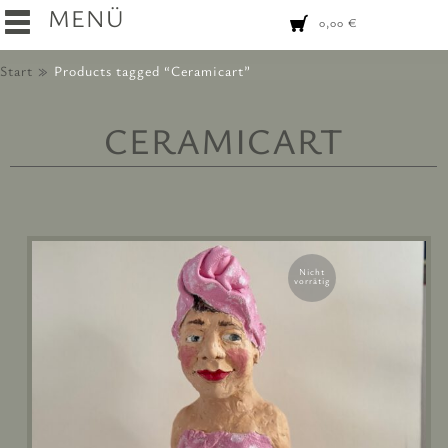
MENÜ
0,00
€
Start
Products tagged “Ceramicart”
CERAMICART
Nicht
vorrätig