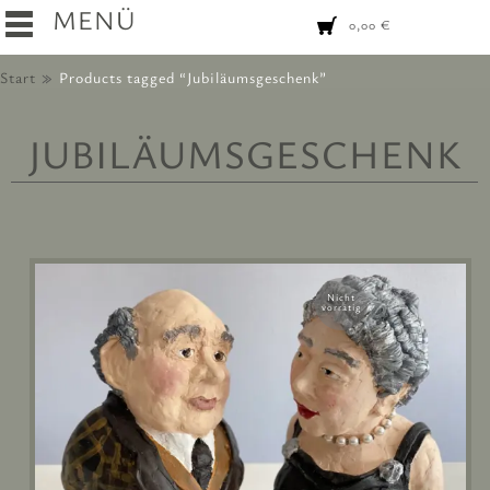
MENÜ
0,00
€
Start
Products tagged “Jubiläumsgeschenk”
JUBILÄUMSGESCHENK
Nicht
vorrätig