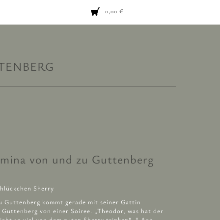
0,00
€
TENBERG
omina von und zu Guttenberg
chlückchen Sherry
u Guttenberg kommt gerade mit seiner Gattin
u Guttenberg von einer Soiree. „Theodor, was hat der
nicht so viel von dem guten Sherry trinken“. “ Ach