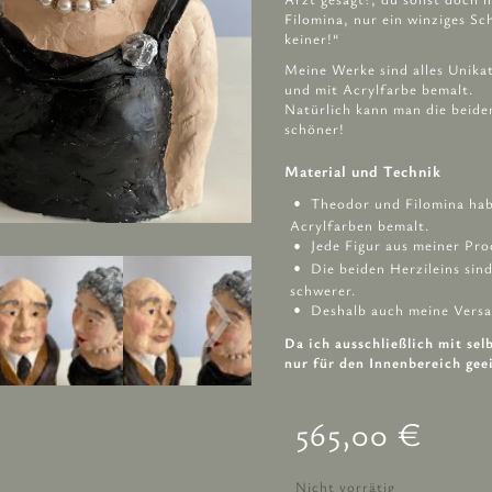
Filomina, nur ein winziges S
keiner!“
Meine Werke sind alles Unikat
und mit Acrylfarbe bemalt.
Natürlich kann man die beide
schöner!
Material und Technik
Theodor und Filomina hab
Acrylfarben bemalt.
Jede Figur aus meiner Pro
Die beiden Herzileins sin
schwerer.
Deshalb auch meine Vers
Da ich ausschließlich mit se
nur für den Innenbereich gee
565,00
€
Nicht vorrätig