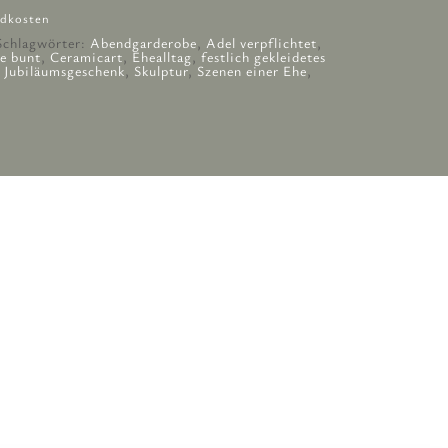
dkosten
Schlagwörter:
Abendgarderobe
,
Adel verpflichtet
,
e bunt
,
Ceramicart
,
Ehealltag
,
festlich gekleidetes
,
Jubiläumsgeschenk
,
Skulptur
,
Szenen einer Ehe
,