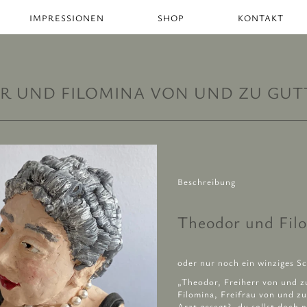
IMPRESSIONEN
SHOP
KONTAKT
R UND FILOMINA VON UND ZU GUT
Beschreibung
Theodor und Fil
oder nur noch ein winziges S
„Theodor, Freiherr von und z
Filomina, Freifrau von und z
Arzt gesagt?, du sollst doch 