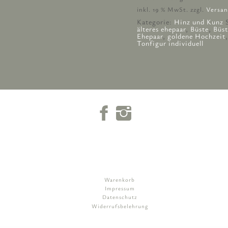
inkl. 19 % MwSt.
zzgl.
Versan
Kategorie:
Hinz und Kunz
älteres ehepaar
,
Büste
,
Büst
Ehepaar
,
goldene Hochzeit
Tonfigur individuell
Warenkorb
Impressum
Datenschutz
Widerrufsbelehrung